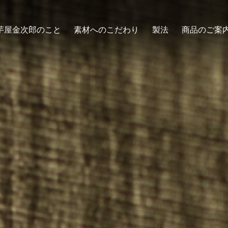
芋屋金次郎のこと
素材へのこだわり
製法
商品のご案
芋けんぴ
スイーツ
その他