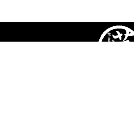
芋屋金次郎
〒781-2153 高知県高岡郡日高村本郷573-1
TEL:
0120-03-7421
（午前9時～午後6時迄）
会社概要
特定商取引法に基づく表記
プライバシーポリシー
お問い合わせ
芋屋金次郎オンラインショップ
店舗のご案内
澁谷食品グループ WEBサイト
採用情報