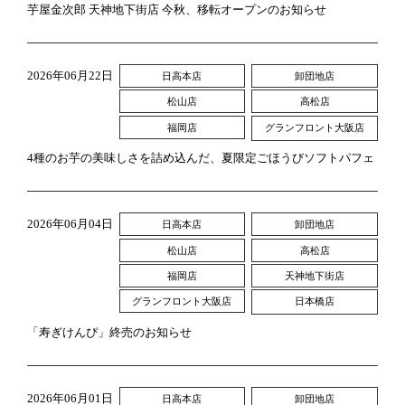
芋屋金次郎 天神地下街店 今秋、移転オープンのお知らせ
2026年06月22日
日高本店
卸団地店
素材へのこだわり
松山店
高松店
福岡店
グランフロント大阪店
4種のお芋の美味しさを詰め込んだ、夏限定ごほうびソフトパフェ
2026年06月04日
日高本店
卸団地店
松山店
高松店
福岡店
天神地下街店
グランフロント大阪店
日本橋店
「寿ぎけんぴ」終売のお知らせ
2026年06月01日
日高本店
卸団地店