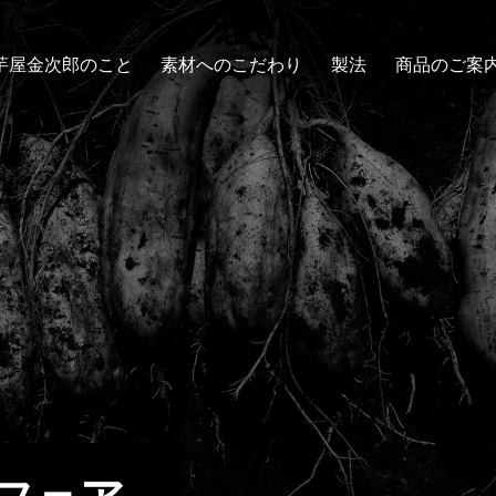
芋屋金次郎のこと
素材へのこだわり
製法
商品のご案
芋けんぴ
スイーツ
その他