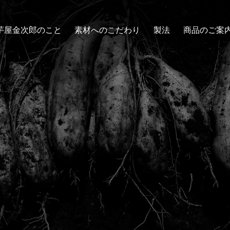
芋屋金次郎のこと
素材へのこだわり
製法
商品のご案
芋けんぴ
スイーツ
その他